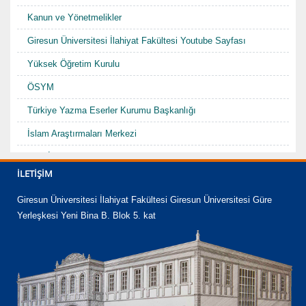
Kanun ve Yönetmelikler
Giresun Üniversitesi İlahiyat Fakültesi Youtube Sayfası
Yüksek Öğretim Kurulu
ÖSYM
Türkiye Yazma Eserler Kurumu Başkanlığı
İslam Araştırmaları Merkezi
TDV İslam Ansiklopedisi
İLETIŞIM
Karadenizde Fütüvvet ve Ahilik Sempozyumu/Şurası-I "Hacı
Abdullah Halife"
Giresun Üniversitesi İlahiyat Fakültesi Giresun Üniversitesi Güre
Yerleşkesi Yeni Bina B. Blok 5. kat