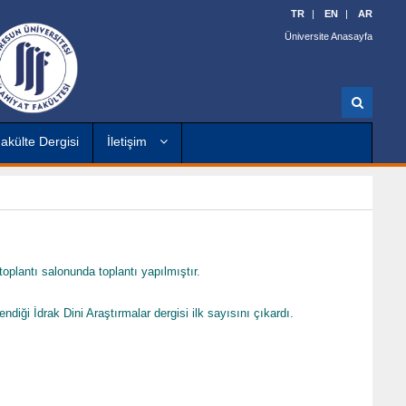
TR
EN
AR
Üniversite Anasayfa
A
r
a
akülte Dergisi
İletişim
toplantı salonunda toplantı yapılmıştır.
ği İdrak Dini Araştırmalar dergisi ilk sayısını çıkardı.