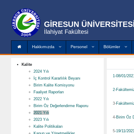
GİRESUN ÜNİVERSİTES
İlahiyat Fakültesi
Hakkımızda
Personel
Bölümler
Kalite
2024 Yılı
1-08/01/2021
İç Kontrol Kararlılık Beyanı
Birim Kalite Komisyonu
2-Fakültemiz
Faaliyet Raporları
2022 Yılı
3-
Fakültemiz
Birim Öz Değerlendirme Raporu
2021 Yılı
4-
Birim Öz D
2023 Yılı
Kalite Politikaları
5
-19/11/2021
Kanun ve Yönetmelikler