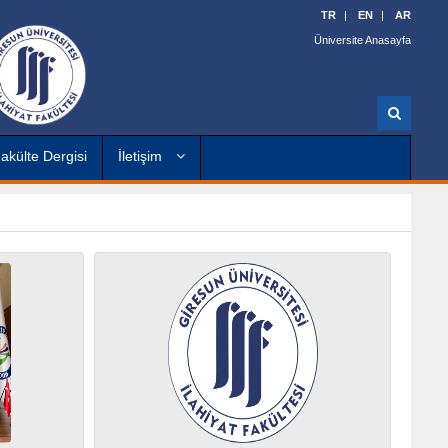
TR
EN
AR
Üniversite Anasayfa
A
r
a
akülte Dergisi
İletişim