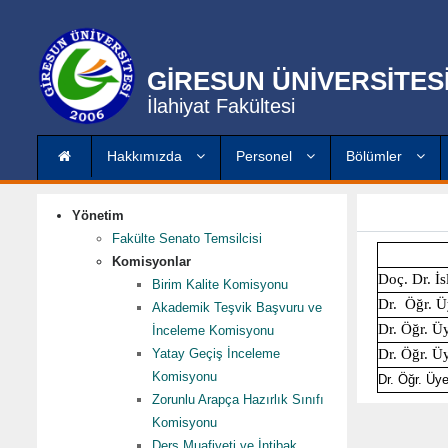
GİRESUN ÜNİVERSİTES
İlahiyat Fakültesi
Hakkımızda
Personel
Bölümler
Yönetim
Fakülte Senato Temsilcisi
Komisyonlar
Doç. Dr. 
Birim Kalite Komisyonu
Dr. Öğr. 
Akademik Teşvik Başvuru ve
Dr. Öğr. Ü
İnceleme Komisyonu
Yatay Geçiş İnceleme
Dr. Öğr. Ü
Komisyonu
Dr. Öğr. Ü
Zorunlu Arapça Hazırlık Sınıfı
Komisyonu
Ders Muafiyeti ve İntibak