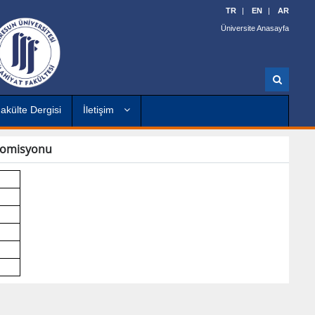
TR
EN
AR
Üniversite Anasayfa
A
r
a
akülte Dergisi
İletişim
Komisyonu