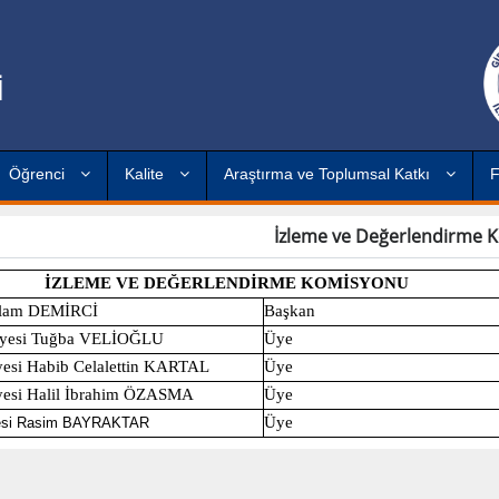
İ
Öğrenci
Kalite
Araştırma ve Toplumsal Katkı
F
İzleme ve Değerlendirme 
İZLEME VE DEĞERLENDİRME KOMİSYONU
İslam DEMİRCİ
Başkan
Üyesi Tuğba VELİOĞLU
Üye
yesi Habib Celalettin KARTAL
Üye
yesi Halil İbrahim ÖZASMA
Üye
Üye
yesi Rasim BAYRAKTAR