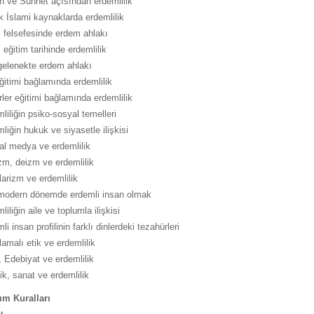
n ve Sünnet açısından erdemlilik
k İslami kaynaklarda erdemlilik
 felsefesinde erdem ahlakı
 eğitim tarihinde erdemlilik
gelenekte erdem ahlakı
ğitimi bağlamında erdemlilik
ler eğitimi bağlamında erdemlilik
liliğin psiko-sosyal temelleri
liğin hukuk ve siyasetle ilişkisi
l medya ve erdemlilik
m, deizm ve erdemlilik
arizm ve erdemlilik
modern dönemde erdemli insan olmak
liliğin aile ve toplumla ilişkisi
li insan profilinin farklı dinlerdeki tezahürleri
amalı etik ve erdemlilik
, Edebiyat ve erdemlilik
ik, sanat ve erdemlilik
ım Kuralları