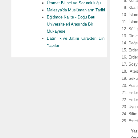
Kur’a
Ümmet Bilinci ve Sorumluluğu
Klasi
Malezya'da Müslümanların Tarihi
İslam
Eğitimde Kalite - Doğu Batı
İslam
Üniversiteleri Arasında Bir
Sûfi 
Mukayese
Din e
Batınîlik ve Batınî Karakterli Dini
Değer
Yapılar
Erdem
Erdem
Sosya
Ateiz
Sekül
Post
Erdem
Erdem
Uygul
Bilim
Estet
Yaz