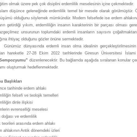
ğitim olmak üzere pek çok disiplini erdemlilik meselesinin içine çekmektedir.
ce geleneğinde erdemlilik temel bir mesele olarak görülmüştür. Özellikl
nüşümü olduğunu söylemek mümkündür. Modern felsefede ise erdem ahlakına da
rın getirdiği yıkım, erdemliliğin insanın karakterinin bir parçası olması gere
zgeçilmez unsurunun toplumdaki erdemli insanların sayısını çoğaltmaktan g
lığına ihtiyaç olduğunu gözler önüne sermektedir.
nyasında erdemli insan olma idealinin gerçekleştirilmesinin farklı
an hareketle 27-28 Ekim 2022 tarihlerinde Giresun Üniversitesi İslami 
Sempozyumu”
düzenlenecektir. Bu bağlamda aşağıda sıralanan konular çerçe
tamı oluşturmak hedeflenmektedir.
u Başlıkları
ce tarihinde erdem ahlakı
liliğin felsefi ve teolojik temelleri
iliğin dinle ilişkisi
lerin evrenselliği meselesi
 doğası ve erdemlilik
 teorileri arasında erdem ahlakı
 ahlakının Antik dönemdeki izleri