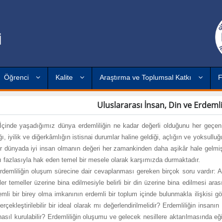
İ
Öğrenci
Kalite
Araştırma ve Toplumsal Katkı
F
Uluslararası İnsan, Din ve Erdem
adığımız dünya erdemliliğin ne kadar değerli olduğunu her geçen gün d
ğı, iyilik ve diğerkâmlığın istisnai durumlar haline geldiği, açlığın ve yoksullu
ir dünyada iyi insan olmanın değeri her zamankinden daha aşikâr hale gelmişt
 fazlasıyla hak eden temel bir mesele olarak karşımızda durmaktadır.
n oluşum sürecine dair cevaplanması gereken birçok soru vardır: Acaba
ler temeller üzerine bina edilmesiyle belirli bir din üzerine bina edilmesi arasın
emli bir birey olma imkanının erdemli bir toplum içinde bulunmakla ilişkisi g
rçekleştirilebilir bir ideal olarak mı değerlendirilmelidir? Erdemliliğin insanı
 nasıl kurulabilir? Erdemliliğin oluşumu ve gelecek nesillere aktarılmasında eğ