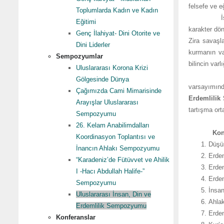
felsefe ve e
Toplumlarda Kadın ve Kadın
İslam düşün
Eğitimi
karakter dö
Genç İlahiyat- Dini Otorite ve
Zira savaşla
Dini Liderler
kurmanın va
Sempozyumlar
bilincin var
Uluslararası Korona Krizi
Günümüz dü
Gölgesinde Dünya
varsayımınd
Çağımızda Cami Mimarisinde
Erdemlilik
Arayışlar Uluslararası
tartışma or
Sempozyumu
26. Kelam Anabilimdalları
Kon
Koordinasyon Toplantısı ve
Düşün
İnancın Ahlakı Sempozyumu
Erdem
“Karadeniz’de Fütüvvet ve Ahilik
Erdeml
I -Hacı Abdullah Halife-”
Erdem
Sempozyumu
İnsan
Uluslararası İnsan, Din ve
Ahlak
Erdemlilik Sempozyumu
Erdem
Konferanslar