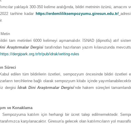
t
r yaklaşık 300-350 kelime aralığında, bildiri metninin özünü, amacını ve 
2022 tarihine kadar
https://erdemliliksempozyumu.giresun.edu.tr/
adres
r.
tin
 metinleri 6000 kelimeyi aşmamalıdır. İSNAD (dipnotlu) atıf sisteminin 
Dini Araştırmalar Dergisi
tarafından hazırlanan yazım kılavuzunda mevcuttur
.
https://dergipark.org.tr/tr/pub/idrak/writing-rules
ın Süreci
n tüm bildirilerin özetleri, sempozyum öncesinde bildiri özetleri e-ki
azarların tercihlerine bağlı olarak sempozyum kitabı içinde yayımlanabilecekti
miz dergisi
İdrak Dini Araştırmalar Dergisi
’nde hakem süreçleri tamamlandı
.
şım ve Konaklama
 katılım için herhangi bir ücret talep edilmemektedir. Sempozyum
tarafımızca karşılanacaktır. Giresun'a gelecek olan katılımcıların yol masrafları