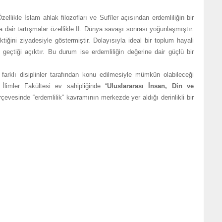
e İslam ahlak filozofları ve Sufîler açısından erdemliliğin bir
ir tartışmalar özellikle II. Dünya savaşı sonrası yoğunlaşmıştır.
ktiğini ziyadesiyle göstermiştir. Dolayısıyla ideal bir toplum hayali
eçtiği açıktır. Bu durum ise erdemliliğin değerine dair güçlü bir
 disiplinler tarafından konu edilmesiyle mümkün olabileceği
İlimler Fakültesi ev sahipliğinde “
Uluslararası
İnsan, Din ve
vesinde “erdemlilik” kavramının merkezde yer aldığı derinlikli bir