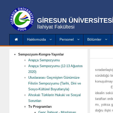
GİRESUN ÜNİVERSİTES
İlahiyat Fakültesi
Hakkımızda
Personel
Bölümler
Sempozyum-Kongre-Yayınlar
Arapça Sempozyumu
İçinde yaş
Arapça Sempozyumu (12-13 Ağustos
sıradanlaştı
2020)
sürüldüğü b
Uluslararası Geçmişten Günümüze
konuşulmayı
Filistin Sempozyumu (Tarihi, Dini ve
Erdemliliği
Sosyo-Kültürel Boyutlarıyla)
idealin sekü
Ahıskalı Türklerin Hukuki ve Sosyal
taraftan erd
Sorunları
mı, yoksa ge
Tv Programları
doğru ilişki
Genç İlahiyat - Müslüman