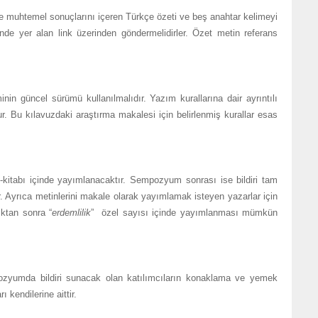
muhtemel sonuçlarını içeren Türkçe özeti ve beş anahtar kelimeyi
inde yer alan link üzerinden göndermelidirler. Özet metin referans
güncel sürümü kullanılmalıdır. Yazım kurallarına dair ayrıntılı
. Bu kılavuzdaki araştırma makalesi için belirlenmiş kurallar esas
tabı içinde yayımlanacaktır. Sempozyum sonrası ise bildiri tam
r. Ayrıca metinlerini makale olarak yayımlamak isteyen yazarlar için
ktan sonra “
erdemlilik
” özel sayısı içinde yayımlanması mümkün
da bildiri sunacak olan katılımcıların konaklama ve yemek
 kendilerine aittir.