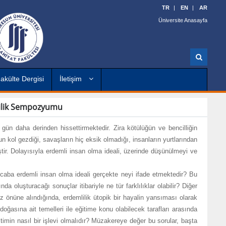
TR
EN
AR
Üniversite Anasayfa
A
r
a
akülte Dergisi
İletişim
lilik Sempozyumu
aha derinden hissettirmektedir. Zira kötülüğün ve bencilliğin
ğun kol gezdiği, savaşların hiç eksik olmadığı, insanların yurtlarından
ir. Dolayısıyla erdemli insan olma ideali, üzerinde düşünülmeyi ve
 erdemli insan olma ideali gerçekte neyi ifade etmektedir? Bu
da oluşturacağı sonuçlar itibariyle ne tür farklılıklar olabilir? Diğer
öz önüne alındığında, erdemlilik ütopik bir hayalin yansıması olarak
n doğasına ait temelleri ile eğitime konu olabilecek tarafları arasında
itimin nasıl bir işlevi olmalıdır? Müzakereye değer bu sorular, başta