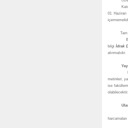
Öze
Katılımcıla
01 Haziran 
içermemelidi
Tam Me
Bildiri tam
bilgi
İdrak 
alınmalıdır
Yay
Kabul edile
metinleri, y
ise fakülte
olabilecektir
Ula
Sempozyuma
harcamaları 