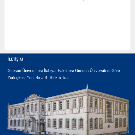
İLETIŞIM
Giresun Üniversitesi İlahiyat Fakültesi Giresun Üniversitesi Güre
Yerleşkesi Yeni Bina B. Blok 5. kat