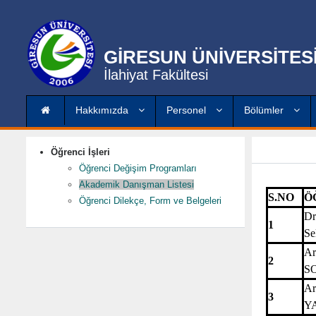
GİRESUN ÜNİVERSİTES
İlahiyat Fakültesi
Hakkımızda
Personel
Bölümler
Öğrenci İşleri
Öğrenci Değişim Programları
Akademik Danışman Listesi
S.NO
Ö
Öğrenci Dilekçe, Form ve Belgeleri
Dr
1
S
Ar
2
S
Ar
3
Y