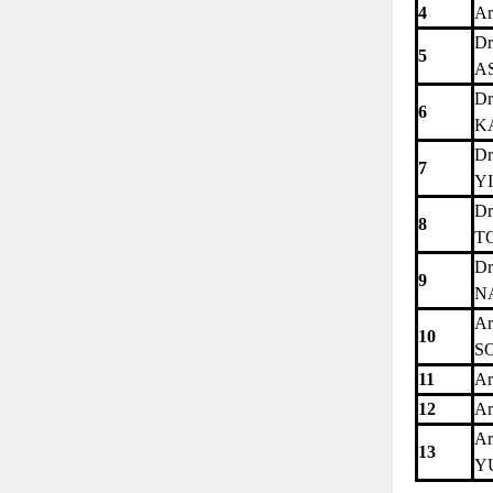
4
Ar
Dr
5
A
Dr
6
K
Dr
7
Y
Dr
8
T
Dr
9
N
Ar
10
S
11
Ar
12
Ar
Ar
13
Y