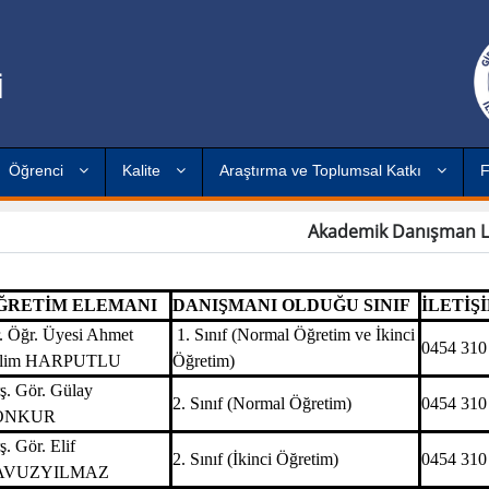
İ
Öğrenci
Kalite
Araştırma ve Toplumsal Katkı
F
Akademik Danışman Li
ĞRETİM ELEMANI
DANIŞMANI OLDUĞU SINIF
İLETİŞ
. Öğr. Üyesi Ahmet
1. Sınıf (Normal Öğretim ve İkinci
0454 310
elim HARPUTLU
Öğretim)
ş. Gör. Gülay
2. Sınıf (Normal Öğretim)
0454 310
ONKUR
ş. Gör. Elif
2. Sınıf (İkinci Öğretim)
0454 310
AVUZYILMAZ