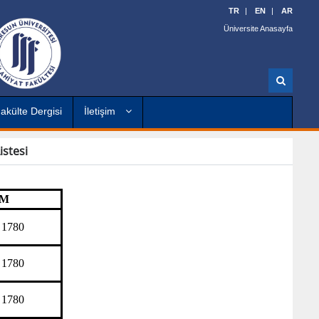
TR
EN
AR
Üniversite Anasayfa
A
r
a
akülte Dergisi
İletişim
stesi
İM
 1780
 1780
 1780