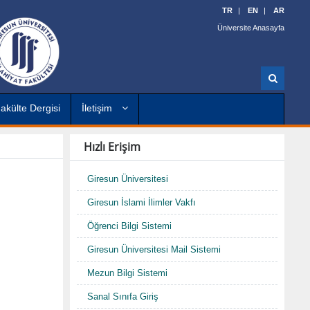
TR
EN
AR
Üniversite Anasayfa
A
r
a
akülte Dergisi
İletişim
Hızlı Erişim
Giresun Üniversitesi
Giresun İslami İlimler Vakfı
Öğrenci Bilgi Sistemi
Giresun Üniversitesi Mail Sistemi
Mezun Bilgi Sistemi
Sanal Sınıfa Giriş