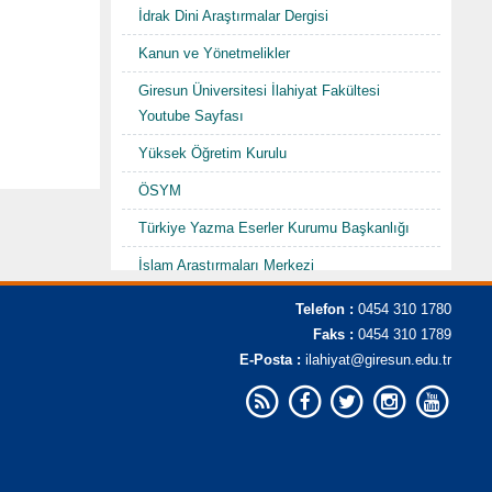
İdrak Dini Araştırmalar Dergisi
Kanun ve Yönetmelikler
Giresun Üniversitesi İlahiyat Fakültesi
Youtube Sayfası
Yüksek Öğretim Kurulu
ÖSYM
Türkiye Yazma Eserler Kurumu Başkanlığı
İslam Araştırmaları Merkezi
TDV İslam Ansiklopedisi
Telefon :
0454 310 1780
Faks :
0454 310 1789
Karadenizde Fütüvvet ve Ahilik
E-Posta :
ilahiyat@giresun.edu.tr
Sempozyumu/Şurası-I "Hacı Abdullah
Halife"