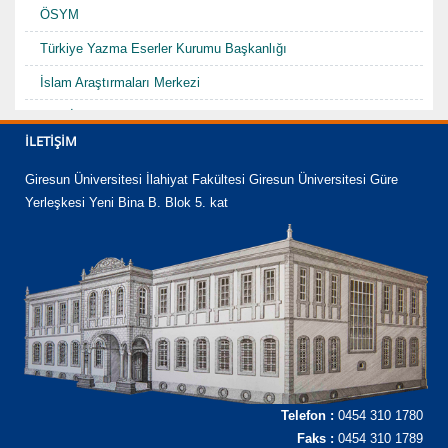
ÖSYM
Türkiye Yazma Eserler Kurumu Başkanlığı
İslam Araştırmaları Merkezi
TDV İslam Ansiklopedisi
İLETIŞIM
Karadenizde Fütüvvet ve Ahilik Sempozyumu/Şurası-I "Hacı
Abdullah Halife"
Giresun Üniversitesi İlahiyat Fakültesi Giresun Üniversitesi Güre
Yerleşkesi Yeni Bina B. Blok 5. kat
Telefon :
0454 310 1780
Faks :
0454 310 1789