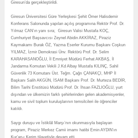
Giresun’da gerçekleştirildi.
Giresun Üniversitesi Güre Yerleşkesi Şehit Ömer Halisdemir
Konferans Salonunda yapılan açılış programına Rektör Prof. Dr.
Yılmaz CAN’ın yanı sıra; Giresun Valisi Mustafa KOÇ,
Cumhuriyet Başsavcısı Zeynel Abidin AKKİRAZ, Piraziz
Kaymakamı Burak ÖZ, Yazma Eserler Kurumu Başkanı Coşkun
YILMAZ, İzmir Demokrasi Ünv. Rektörü Prof. Dr. Selim
KARAHASANOĞLU, İl Emniyet Müdürü Ferhat AKBAŞ, İl
Jandarma Komutan Vekili J.Kd Albay Mustafa KILINÇ, Sahil
Güvenlik 73 Komutanı Üst. Teğm. Çağrı ÇANAKÇI, MHP İl
Başkanı Salih AKGÜN, İSAM Başkanı Prof. Dr. Murteza BEDİR,
Bilim Tarihi Enstitüsü Müdürü Prof. Dr. İhsan FAZLIOĞLU, yurt
dışından ve ülkemizin farklı şehirlerinden gelen akademisyenler,
kamu ve sivil toplum kuruluşlarının temsilcileri ile öğrenciler
katıldı.
Saygı duruşu ve İstiklâl Marşı’nın okunmasıyla başlayan
program, Piraziz Merkez Camii imamı hatibi Emin AYDIN’ın
Kur’an-ı Kerim tilavetiyle devam etti.