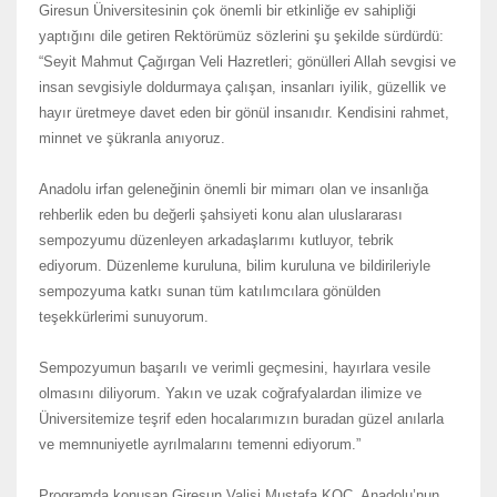
Giresun Üniversitesinin çok önemli bir etkinliğe ev sahipliği
yaptığını dile getiren Rektörümüz sözlerini şu şekilde sürdürdü:
“Seyit Mahmut Çağırgan Veli Hazretleri; gönülleri Allah sevgisi ve
insan sevgisiyle doldurmaya çalışan, insanları iyilik, güzellik ve
hayır üretmeye davet eden bir gönül insanıdır. Kendisini rahmet,
minnet ve şükranla anıyoruz.
Anadolu irfan geleneğinin önemli bir mimarı olan ve insanlığa
rehberlik eden bu değerli şahsiyeti konu alan uluslararası
sempozyumu düzenleyen arkadaşlarımı kutluyor, tebrik
ediyorum. Düzenleme kuruluna, bilim kuruluna ve bildirileriyle
sempozyuma katkı sunan tüm katılımcılara gönülden
teşekkürlerimi sunuyorum.
Sempozyumun başarılı ve verimli geçmesini, hayırlara vesile
olmasını diliyorum. Yakın ve uzak coğrafyalardan ilimize ve
Üniversitemize teşrif eden hocalarımızın buradan güzel anılarla
ve memnuniyetle ayrılmalarını temenni ediyorum.”
Programda konuşan Giresun Valisi Mustafa KOÇ, Anadolu’nun