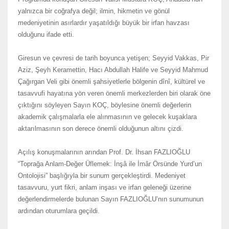
yalnızca bir coğrafya değil; ilmin, hikmetin ve gönül
medeniyetinin asırlardır yaşatıldığı büyük bir irfan havzası
olduğunu ifade etti.
Giresun ve çevresi de tarih boyunca yetişen; Seyyid Vakkas, Pir
Aziz, Şeyh Keramettin, Hacı Abdullah Halife ve Seyyid Mahmud
Çağırgan Veli gibi önemli şahsiyetlerle bölgenin dînî, kültürel ve
tasavvufi hayatına yön veren önemli merkezlerden biri olarak öne
çıktığını söyleyen Sayın KOÇ, böylesine önemli değerlerin
akademik çalışmalarla ele alınmasının ve gelecek kuşaklara
aktarılmasının son derece önemli olduğunun altını çizdi.
Açılış konuşmalarının arından Prof. Dr. İhsan FAZLIOĞLU
“Toprağa Anlam-Değer Üflemek: İnşâ ile İmâr Örsünde Yurd’un
Ontolojisi” başlığıyla bir sunum gerçekleştirdi. Medeniyet
tasavvuru, yurt fikri, anlam inşası ve irfan geleneği üzerine
değerlendirmelerde bulunan Sayın FAZLIOĞLU’nın sunumunun
ardından oturumlara geçildi.