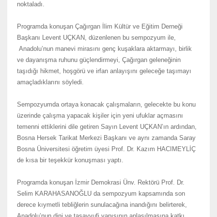
noktaladı.
Programda konuşan Çağırgan İlim Kültür ve Eğitim Derneği
Başkanı Levent UÇKAN, düzenlenen bu sempozyum ile,
Anadolu’nun manevi mirasını genç kuşaklara aktarmayı, birlik
ve dayanışma ruhunu güçlendirmeyi, Çağırgan geleneğinin
taşıdığı hikmet, hoşgörü ve irfan anlayışını geleceğe taşımayı
amaçladıklarını söyledi.
Sempozyumda ortaya konacak çalışmaların, gelecekte bu konu
üzerinde çalışma yapacak kişiler için yeni ufuklar açmasını
temenni ettiklerini dile getiren Sayın Levent UÇKAN’ın ardından,
Bosna Hersek Tarikat Merkezi Başkanı ve aynı zamanda Saray
Bosna Üniversitesi öğretim üyesi Prof. Dr. Kazım HACIMEYLİÇ
de kısa bir teşekkür konuşması yaptı.
Programda konuşan İzmir Demokrasi Ünv. Rektörü Prof. Dr.
Selim KARAHASANOĞLU da sempozyum kapsamında son
derece kıymetli tebliğlerin sunulacağına inandığını belirterek,
Anadolu’nun dini ve tasavvufi yapısının anlaşılmasına katkı