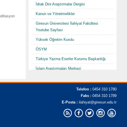
İdrak Dini Araştırmalar Dergisi
Kanun ve Yönetmelikler
editasyon
Giresun Üniversitesi İlahiyat Fakültesi
Youtube Sayfası
Yüksek Öğretim Kurulu
ÖSYM
Türkiye Yazma Eserler Kurumu Başkanlığı
İslam Araştırmaları Merkezi
TDV İslam Ansiklopedisi
Karadenizde Fütüvvet ve Ahilik
Telefon :
0454 310 1780
Sempozyumu/Şurası-I "Hacı Abdullah
Faks :
0454 310 1789
Halife"
E-Posta :
ilahiyat@giresun.edu.tr