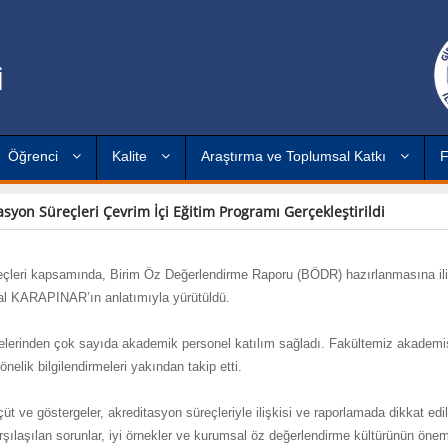
İ
Öğrenci
Kalite
Araştırma ve Toplumsal Katkı
F
yon Süreçleri Çevrim İçi Eğitim Programı Gerçekleştirildi
eçleri kapsamında, Birim Öz Değerlendirme Raporu (BÖDR) hazırlanmasına il
dal KARAPINAR’ın anlatımıyla yürütüldü.
ltelerinden çok sayıda akademik personel katılım sağladı. Fakültemiz akademi
elik bilgilendirmeleri yakından takip etti.
t ve göstergeler, akreditasyon süreçleriyle ilişkisi ve raporlamada dikkat edi
rşılaşılan sorunlar, iyi örnekler ve kurumsal öz değerlendirme kültürünün öne