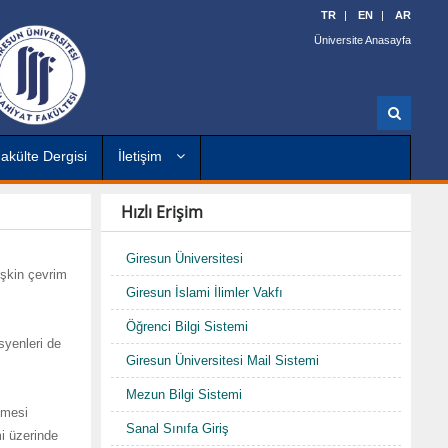
TR
EN
AR
Üniversite Anasayfa
A
r
a
akülte Dergisi
İletişim
Hızlı Erişim
Giresun Üniversitesi
işkin çevrim
Giresun İslami İlimler Vakfı
Öğrenci Bilgi Sistemi
syenleri de
Giresun Üniversitesi Mail Sistemi
Mezun Bilgi Sistemi
lmesi
Sanal Sınıfa Giriş
mi üzerinde