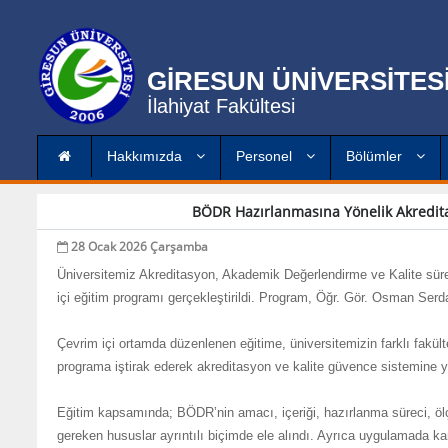
GİRESUN ÜNİVERSİTES
İlahiyat Fakültesi
Hakkımızda
Personel
Bölümler
BÖDR Hazırlanmasına Yönelik Akreditas
28 Ocak 2026 Çarşamba
Üniversitemiz Akreditasyon, Akademik Değerlendirme ve Kalite sür
içi eğitim programı gerçekleştirildi. Program, Öğr. Gör. Osman Ser
Çevrim içi ortamda düzenlenen eğitime, üniversitemizin farklı fakü
programa iştirak ederek akreditasyon ve kalite güvence sistemine yön
Eğitim kapsamında; BÖDR’nin amacı, içeriği, hazırlanma süreci, ölçü
gereken hususlar ayrıntılı biçimde ele alındı. Ayrıca uygulamada ka