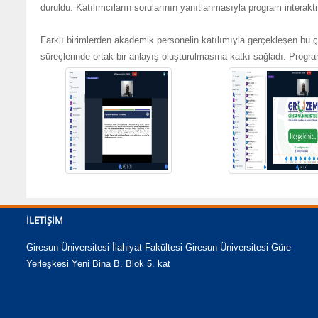
duruldu. Katılımcıların sorularının yanıtlanmasıyla program interaktif 
Farklı birimlerden akademik personelin katılımıyla gerçekleşen bu ç
süreçlerinde ortak bir anlayış oluşturulmasına katkı sağladı. Progra
İLETIŞIM
Giresun Üniversitesi İlahiyat Fakültesi Giresun Üniversitesi Güre
Yerleşkesi Yeni Bina B. Blok 5. kat