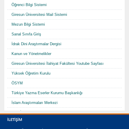
Öğrenci Bilgi Sistemi
Giresun Üniversitesi Mail Sistemi
Mezun Bilgi Sistemi
Sanal Sınıfa Giriş
İdrak Dini Araştırmalar Dergisi
Kanun ve Yönetmelikler
Giresun Üniversitesi İlahiyat Fakültesi Youtube Sayfası
Yüksek Öğretim Kurulu
ÖSYM
Türkiye Yazma Eserler Kurumu Başkanlığı
İslam Araştırmaları Merkezi
TDV İslam Ansiklopedisi
İLETIŞIM
Karadenizde Fütüvvet ve Ahilik Sempozyumu/Şurası-I "Hacı
Abdullah Halife"