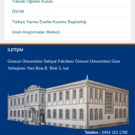
Yüksek Öğretim Kurulu
ÖSYM
Türkiye Yazma Eserler Kurumu Başkanlığı
İslam Araştırmaları Merkezi
TDV İslam Ansiklopedisi
İLETIŞIM
Karadenizde Fütüvvet ve Ahilik Sempozyumu/Şurası-I "Hacı
Abdullah Halife"
Giresun Üniversitesi İlahiyat Fakültesi Giresun Üniversitesi Güre
Yerleşkesi Yeni Bina B. Blok 5. kat
Telefon :
0454 310 1780