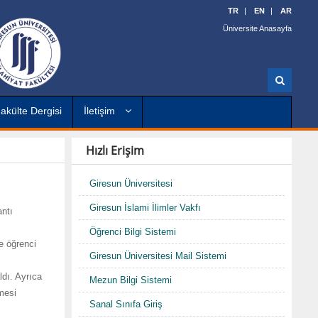
TR
EN
AR
Üniversite Anasayfa
A
r
a
akülte Dergisi
İletişim
Hızlı Erişim
Giresun Üniversitesi
Giresun İslami İlimler Vakfı
antı
Öğrenci Bilgi Sistemi
e öğrenci
Giresun Üniversitesi Mail Sistemi
ldı. Ayrıca
Mezun Bilgi Sistemi
lmesi
Sanal Sınıfa Giriş