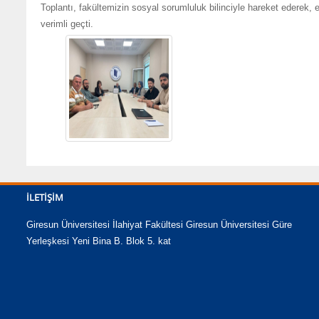
Toplantı, fakültemizin sosyal sorumluluk bilinciyle hareket ederek
verimli geçti.
İLETIŞIM
Giresun Üniversitesi İlahiyat Fakültesi Giresun Üniversitesi Güre
Yerleşkesi Yeni Bina B. Blok 5. kat