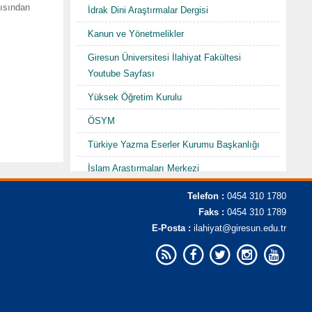
çısından
İdrak Dini Araştırmalar Dergisi
Kanun ve Yönetmelikler
Giresun Üniversitesi İlahiyat Fakültesi
Youtube Sayfası
Yüksek Öğretim Kurulu
ÖSYM
Türkiye Yazma Eserler Kurumu Başkanlığı
İslam Araştırmaları Merkezi
TDV İslam Ansiklopedisi
Telefon :
0454 310 1780
Faks :
0454 310 1789
Karadenizde Fütüvvet ve Ahilik
E-Posta :
ilahiyat@giresun.edu.tr
Sempozyumu/Şurası-I "Hacı Abdullah
Halife"