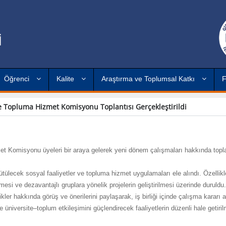
İ
Öğrenci
Kalite
Araştırma ve Toplumsal Katkı
F
 ve Topluma Hizmet Komisyonu Toplantısı Gerçekleştirildi
t Komisyonu üyeleri bir araya gelerek yeni dönem çalışmaları hakkında topl
tülecek sosyal faaliyetler ve topluma hizmet uygulamaları ele alındı. Özellikl
nmesi ve dezavantajlı gruplara yönelik projelerin geliştirilmesi üzerinde duruldu.
r hakkında görüş ve önerilerini paylaşarak, iş birliği içinde çalışma kararı a
 üniversite–toplum etkileşimini güçlendirecek faaliyetlerin düzenli hale getiri