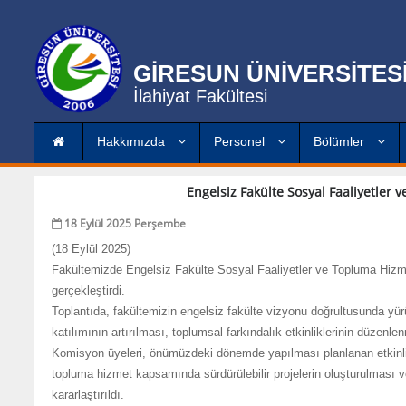
GİRESUN ÜNİVERSİTES
İlahiyat Fakültesi
Hakkımızda
Personel
Bölümler
Engelsiz Fakülte Sosyal Faaliyetler
18 Eylül 2025 Perşembe
(18 Eylül 2025)
Fakültemizde Engelsiz Fakülte Sosyal Faaliyetler ve Topluma Hizme
gerçekleştirdi.
Toplantıda, fakültemizin engelsiz fakülte vizyonu doğrultusunda yürü
katılımının artırılması, toplumsal farkındalık etkinliklerinin düzenle
Komisyon üyeleri, önümüzdeki dönemde yapılması planlanan etkinlikle
topluma hizmet kapsamında sürdürülebilir projelerin oluşturulması ve
kararlaştırıldı.