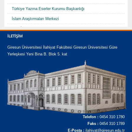
Türkiye Yazma Eserler Kurumu Başkanlığı
İslam Araştırmaları Merkezi
TDV İslam Ansiklopedisi
İLETIŞIM
Karadenizde Fütüvvet ve Ahilik Sempozyumu/Şurası-I "Hacı
Abdullah Halife"
Giresun Üniversitesi İlahiyat Fakültesi Giresun Üniversitesi Güre
Yerleşkesi Yeni Bina B. Blok 5. kat
Telefon :
0454 310 1780
Faks :
0454 310 1789
E-Posta :
ilahiyat@giresun.edu.tr