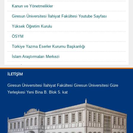
Kanun ve Yönetmelikler
Giresun Üniversitesi İlahiyat Fakültesi Youtube Sayfası
Yüksek Öğretim Kurulu
ÖSYM
Türkiye Yazma Eserler Kurumu Başkanlığı
İslam Araştırmaları Merkezi
TDV İslam Ansiklopedisi
İLETIŞIM
Karadenizde Fütüvvet ve Ahilik Sempozyumu/Şurası-I "Hacı
Abdullah Halife"
Giresun Üniversitesi İlahiyat Fakültesi Giresun Üniversitesi Güre
Yerleşkesi Yeni Bina B. Blok 5. kat