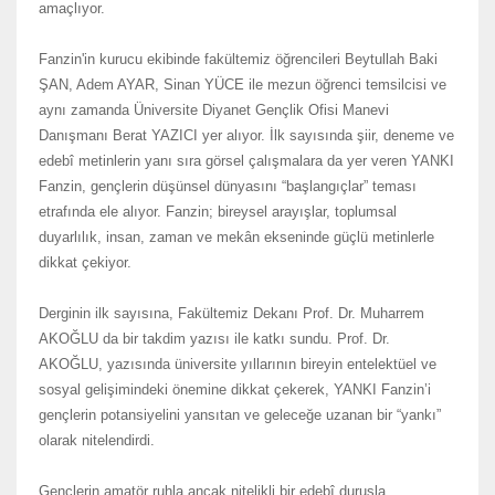
amaçlıyor.
Fanzin'in kurucu ekibinde fakültemiz öğrencileri Beytullah Baki
ŞAN, Adem AYAR, Sinan YÜCE ile mezun öğrenci temsilcisi ve
aynı zamanda Üniversite Diyanet Gençlik Ofisi Manevi
Danışmanı Berat YAZICI yer alıyor. İlk sayısında şiir, deneme ve
edebî metinlerin yanı sıra görsel çalışmalara da yer veren YANKI
Fanzin, gençlerin düşünsel dünyasını “başlangıçlar” teması
etrafında ele alıyor. Fanzin; bireysel arayışlar, toplumsal
duyarlılık, insan, zaman ve mekân ekseninde güçlü metinlerle
dikkat çekiyor.
Derginin ilk sayısına, Fakültemiz Dekanı Prof. Dr. Muharrem
AKOĞLU da bir takdim yazısı ile katkı sundu. Prof. Dr.
AKOĞLU, yazısında üniversite yıllarının bireyin entelektüel ve
sosyal gelişimindeki önemine dikkat çekerek, YANKI Fanzin’i
gençlerin potansiyelini yansıtan ve geleceğe uzanan bir “yankı”
olarak nitelendirdi.
Gençlerin amatör ruhla ancak nitelikli bir edebî duruşla