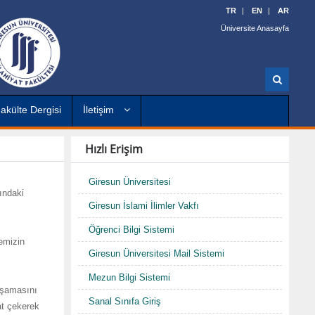
TR
EN
AR
Üniversite Anasayfa
A
r
a
akülte Dergisi
İletişim
Hızlı Erişim
Giresun Üniversitesi
ındaki
Giresun İslami İlimler Vakfı
Öğrenci Bilgi Sistemi
temizin
Giresun Üniversitesi Mail Sistemi
Mezun Bilgi Sistemi
aşamasını
Sanal Sınıfa Giriş
at çekerek