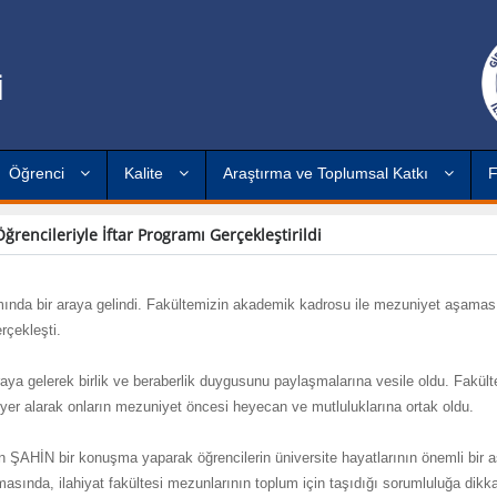
İ
Öğrenci
Kalite
Araştırma ve Toplumsal Katkı
F
ğrencileriyle İftar Programı Gerçekleştirildi
ramında bir araya gelindi. Fakültemizin akademik kadrosu ile mezuniyet aşamas
rçekleşti.
raya gelerek birlik ve beraberlik duygusunu paylaşmalarına vesile oldu. Fakül
yer alarak onların mezuniyet öncesi heyecan ve mutluluklarına ortak oldu.
n ŞAHİN bir konuşma yaparak öğrencilerin üniversite hayatlarının önemli bir 
masında, ilahiyat fakültesi mezunlarının toplum için taşıdığı sorumluluğa dikk