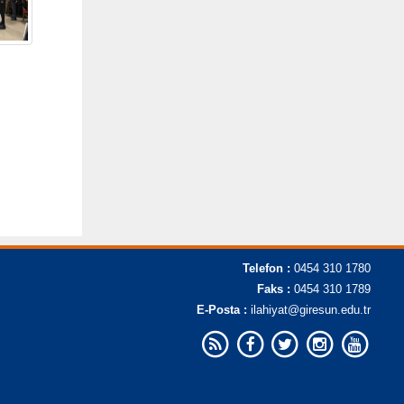
Telefon :
0454 310 1780
Faks :
0454 310 1789
E-Posta :
ilahiyat@giresun.edu.tr