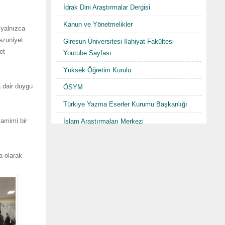
İdrak Dini Araştırmalar Dergisi
Kanun ve Yönetmelikler
 yalnızca
Mezuniyet
Giresun Üniversitesi İlahiyat Fakültesi
et
Youtube Sayfası
Yüksek Öğretim Kurulu
 dair duygu
ÖSYM
Türkiye Yazma Eserler Kurumu Başkanlığı
Samimi bir
İslam Araştırmaları Merkezi
TDV İslam Ansiklopedisi
a olarak
Karadenizde Fütüvvet ve Ahilik
Sempozyumu/Şurası-I "Hacı Abdullah
Halife"