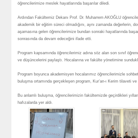
öğrencilerimize meslek hayatlarında başarılar diledi.
Ardından Fakültemiz Dekanı Prof. Dr. Muharrem AKOĞLU öğrencilere 
akademik bir eğitim süreci olmadığını, aynı zamanda değerlerin, dost
aşamasına gelen öğrencilerimize bundan sonraki hayatlarında başarı
sonrasında da devam edeceğini ifade etti.
Program kapsamında öğrencilerimiz adına söz alan son sınıf öğrenc
ve düşüncelerini paylaştı. Hocalarına ve fakülte yönetimine sunduklar
Program boyunca akademisyen hocalarımız öğrencilerimizle sohbet ede
buluşma ortamında gerçekleşen program, Kur’an-ı Kerim tilaveti ve 
Bu anlamlı buluşma, öğrencilerimizin fakültemizde geçirdikleri yılları
hafızalarda yer aldı.