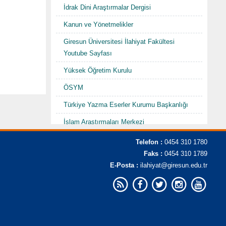
İdrak Dini Araştırmalar Dergisi
Kanun ve Yönetmelikler
Giresun Üniversitesi İlahiyat Fakültesi
Youtube Sayfası
Yüksek Öğretim Kurulu
ÖSYM
Türkiye Yazma Eserler Kurumu Başkanlığı
İslam Araştırmaları Merkezi
TDV İslam Ansiklopedisi
Telefon :
0454 310 1780
Faks :
0454 310 1789
Karadenizde Fütüvvet ve Ahilik
E-Posta :
ilahiyat@giresun.edu.tr
Sempozyumu/Şurası-I "Hacı Abdullah
Halife"