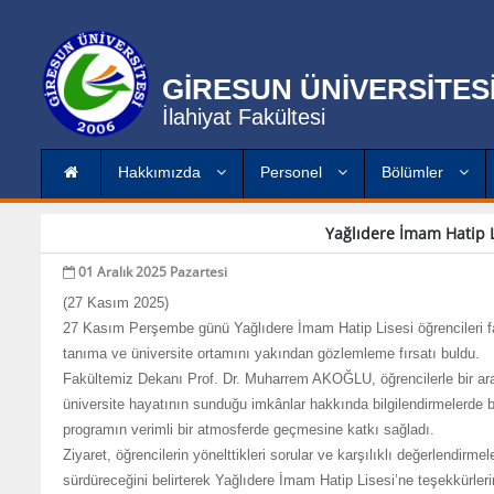
GİRESUN ÜNİVERSİTES
İlahiyat Fakültesi
Hakkımızda
Personel
Bölümler
Yağlıdere İmam Hatip L
01 Aralık 2025 Pazartesi
(27 Kasım 2025)
27 Kasım Perşembe günü Yağlıdere İmam Hatip Lisesi öğrencileri fakü
tanıma ve üniversite ortamını yakından gözlemleme fırsatı buldu.
Fakültemiz Dekanı Prof. Dr. Muharrem AKOĞLU, öğrencilerle bir aray
üniversite hayatının sunduğu imkânlar hakkında bilgilendirmelerde b
programın verimli bir atmosferde geçmesine katkı sağladı.
Ziyaret, öğrencilerin yönelttikleri sorular ve karşılıklı değerlendi
sürdüreceğini belirterek Yağlıdere İmam Hatip Lisesi’ne teşekkürlerini