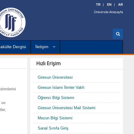
TR
EN
AR
Üniversite Anasayfa
A
r
a
akülte Dergisi
İletişim
Hızlı Erişim
Giresun Üniversitesi
Giresun İslami İlimler Vakfı
irimlerini
Öğrenci Bilgi Sistemi
r ve
Giresun Üniversitesi Mail Sistemi
ler,
Mezun Bilgi Sistemi
Sanal Sınıfa Giriş