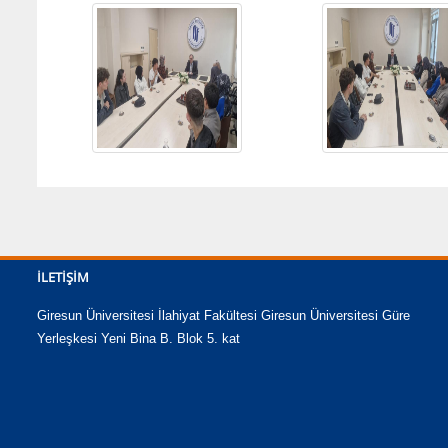
İLETIŞIM
Giresun Üniversitesi İlahiyat Fakültesi Giresun Üniversitesi Güre
Yerleşkesi Yeni Bina B. Blok 5. kat