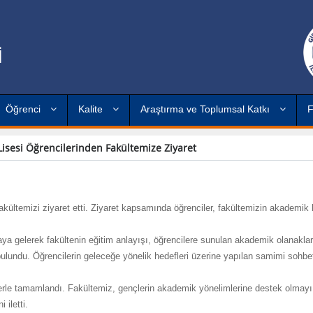
İ
Öğrenci
Kalite
Araştırma ve Toplumsal Katkı
F
isesi Öğrencilerinden Fakültemize Ziyaret
ltemizi ziyaret etti. Ziyaret kapsamında öğrenciler, fakültemizin akademik b
a gelerek fakültenin eğitim anlayışı, öğrencilere sunulan akademik olanakla
ulundu. Öğrencilerin geleceğe yönelik hedefleri üzerine yapılan samimi sohbet
rmelerle tamamlandı. Fakültemiz, gençlerin akademik yönelimlerine destek olmayı
 iletti.