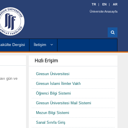
TR
EN
AR
Üniversite Anasayfa
A
r
a
akülte Dergisi
İletişim
Hızlı Erişim
Giresun Üniversitesi
navı gün ve
Giresun İslami İlimler Vakfı
Öğrenci Bilgi Sistemi
Giresun Üniversitesi Mail Sistemi
Mezun Bilgi Sistemi
Sanal Sınıfa Giriş