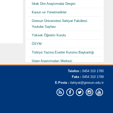
İdrak Dini Araştırmalar Dergisi
Kanun ve Yönetmelikler
Giresun Üniversitesi İlahiyat Fakültesi
Youtube Sayfası
Yüksek Öğretim Kurulu
ÖSYM
Türkiye Yazma Eserler Kurumu Başkanlığı
İslam Araştırmaları Merkezi
TDV İslam Ansiklopedisi
Telefon :
0454 310 1780
Faks :
0454 310 1789
Karadenizde Fütüvvet ve Ahilik
E-Posta :
ilahiyat@giresun.edu.tr
Sempozyumu/Şurası-I "Hacı Abdullah
Halife"