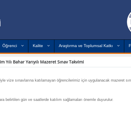
İ
Öğrenci
Kalite
Araştırma ve Toplumsal Katkı
F
m Yılı Bahar Yarıyılı Mazeret Sınav Takvimi
iyle vize sınavlarına katılamayan öğrencilerimiz için uygulanacak mazeret sı
lara belirtilen gün ve saatlerde katılım sağlamaları önemle duyurulur.