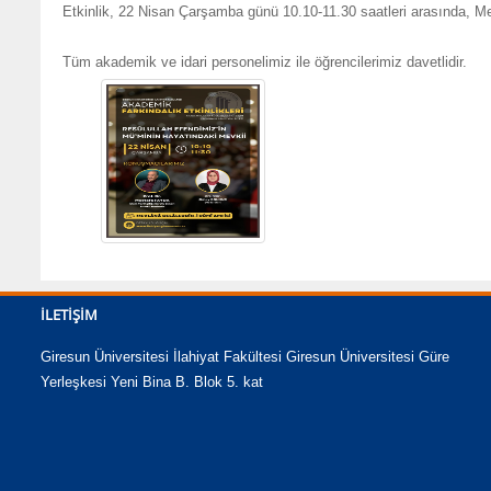
Etkinlik, 22 Nisan Çarşamba günü 10.10-11.30 saatleri arasında, M
Tüm akademik ve idari personelimiz ile öğrencilerimiz davetlidir.
İLETIŞIM
Giresun Üniversitesi İlahiyat Fakültesi Giresun Üniversitesi Güre
Yerleşkesi Yeni Bina B. Blok 5. kat