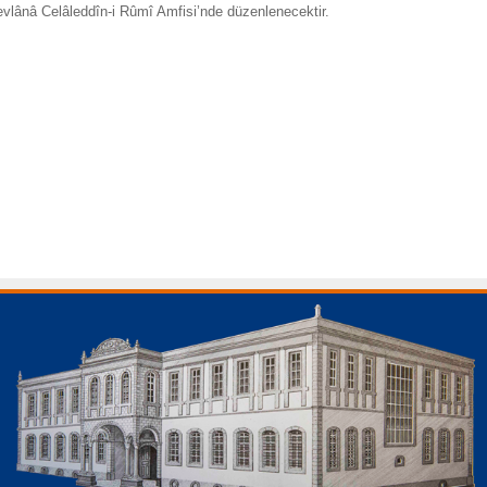
evlânâ Celâleddîn-i Rûmî Amfisi’nde düzenlenecektir.