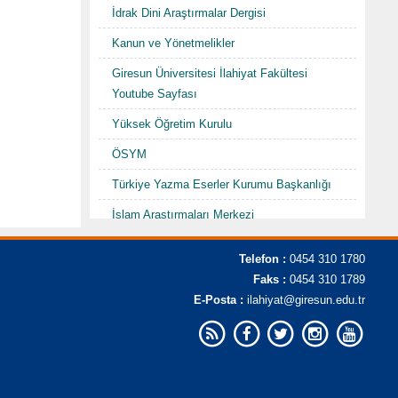
İdrak Dini Araştırmalar Dergisi
Kanun ve Yönetmelikler
Giresun Üniversitesi İlahiyat Fakültesi
Youtube Sayfası
Yüksek Öğretim Kurulu
ÖSYM
Türkiye Yazma Eserler Kurumu Başkanlığı
İslam Araştırmaları Merkezi
TDV İslam Ansiklopedisi
Telefon :
0454 310 1780
Karadenizde Fütüvvet ve Ahilik
Faks :
0454 310 1789
Sempozyumu/Şurası-I "Hacı Abdullah
E-Posta :
ilahiyat@giresun.edu.tr
Halife"