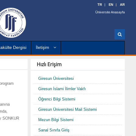
TR
EN
AR
Üniversite Anasayfa
A
r
a
akülte Dergisi
İletişim
Hızlı Erişim
Giresun Üniversitesi
 program
Giresun İslami İlimler Vakfı
Öğrenci Bilgi Sistemi
lanına
Giresun Üniversitesi Mail Sistemi
amda,
ülay SONKUR
Mezun Bilgi Sistemi
Sanal Sınıfa Giriş