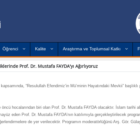
İ
Öğrenci
Kalite
Araştırma ve Toplumsal Katkı
F
iklerinde Prof. Dr. Mustafa FAYDA'yı Ağırlıyoruz
i kapsamında, “Resulullah Efendimiz’in Mü’minin Hayatındaki Mevkii” başlıklı
öncü hocalarından biri olan Prof. Dr. Mustafa FAYDA olacaktır. İslam tarihi a
e temayüz eden Prof. Dr. Mustafa FAYDA’nın katılımıyla gerçekleştirilecek progr
değerlendirmelere de yer verilecektir. Programın moderatörlüğünü Arş. Gör. G