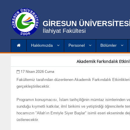
GİRESUN ÜNİVERSİTES
İlahiyat Fakültesi
Hakkımızda
Personel
Bölümler
Akademik Farkındalık Etkinl
17 Nisan 2026 Cuma
Fakültemiz tarafından düzenlenen Akademik Farkındalık Etkinlikler
gerçekleştirilecektir.
Programın konuşmacısı, İslam tarihçiliğinin mümtaz isimlerinden ve 
sunduğu kıymetli katkılar, ilmî birikimi ve yetiştirdiği öğrencilerl
hocamızın "Allah’ın Emriyle Siyer Başlar" isimli eseri ekseninde 
üstlenecektir.