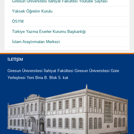
Giresun Üniversitesi İlahiyat Fakültesi Youtube Sayfası
Yüksek Öğretim Kurulu
ÖSYM
Türkiye Yazma Eserler Kurumu Başkanlığı
İslam Araştırmaları Merkezi
TDV İslam Ansiklopedisi
İLETIŞIM
Karadenizde Fütüvvet ve Ahilik Sempozyumu/Şurası-I "Hacı
Abdullah Halife"
Giresun Üniversitesi İlahiyat Fakültesi Giresun Üniversitesi Güre
Yerleşkesi Yeni Bina B. Blok 5. kat