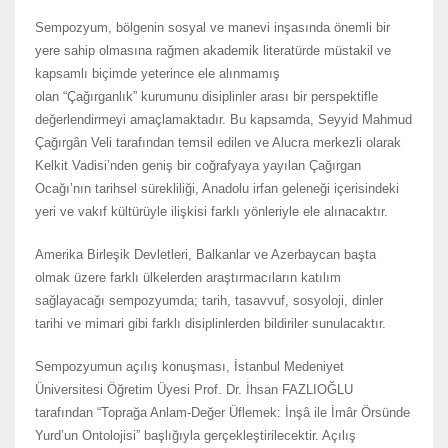
Sempozyum, bölgenin sosyal ve manevi inşasında önemli bir
yere sahip olmasına rağmen akademik literatürde müstakil ve
kapsamlı biçimde yeterince ele alınmamış
olan “Çağırganlık” kurumunu disiplinler arası bir perspektifle
değerlendirmeyi amaçlamaktadır. Bu kapsamda, Seyyid Mahmud
Çağırgân Veli tarafından temsil edilen ve Alucra merkezli olarak
Kelkit Vadisi’nden geniş bir coğrafyaya yayılan Çağırgan
Ocağı’nın tarihsel sürekliliği, Anadolu irfan geleneği içerisindeki
yeri ve vakıf kültürüyle ilişkisi farklı yönleriyle ele alınacaktır.
Amerika Birleşik Devletleri, Balkanlar ve Azerbaycan başta
olmak üzere farklı ülkelerden araştırmacıların katılım
sağlayacağı sempozyumda; tarih, tasavvuf, sosyoloji, dinler
tarihi ve mimari gibi farklı disiplinlerden bildiriler sunulacaktır.
Sempozyumun açılış konuşması, İstanbul Medeniyet
Üniversitesi Öğretim Üyesi Prof. Dr. İhsan FAZLIOĞLU
tarafından “Toprağa Anlam-Değer Üflemek: İnşâ ile İmâr Örsünde
Yurd’un Ontolojisi” başlığıyla gerçekleştirilecektir. Açılış