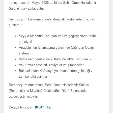
konuşması, 14 Mayıs 2026 tarihinde Şehit Ömer Halisdemir
Salonu’nda yapılacaktır.
Sempozyum kapsamında ele alınacak başlıklardan bazıları
şunlardır:
Seyyid Mahmud Çağırgân Veli ve çağırganların tarihî
şahsiyeti
Anadolu’nun İslamlaşma sürecinde Çağırgan Ocağı
sistemi
Bölge demografisi ve kültürel bellekte Çağırganlık
Vakıf müesseseleri, zaviyeler ve şifahaneler
Balkanlar’dan Kafkasya’ya uzanan irfan geleneği ve
tarihsel etkileşimler
Sempozyum oturumları, Şehit Ömer Halisdemir Salonu
(Rektörlük) ile Mevlânâ Celâleddîn-i Rûmî Salonu’nda
gerçekleştirilecektir.
Detaylı bilgi için
TIKLAYINIZ.