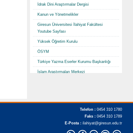
İdrak Dini Araştırmalar Dergisi
Kanun ve Yönetmelikler
Giresun Üniversitesi İlahiyat Fakültesi
Youtube Sayfası
Yüksek Öğretim Kurulu
ÖSYM
Türkiye Yazma Eserler Kurumu Başkanlığı
İslam Araştırmaları Merkezi
TDV İslam Ansiklopedisi
Karadenizde Fütüvvet ve Ahilik
Sempozyumu/Şurası-I "Hacı Abdullah
Halife"
Telefon :
0454 310 1780
Faks :
0454 310 1789
E-Posta :
ilahiyat@giresun.edu.tr