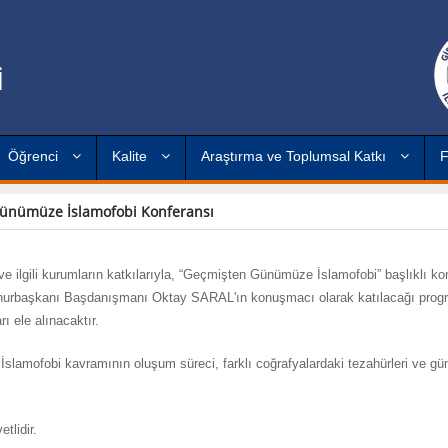
İ
Öğrenci
Kalite
Araştırma ve Toplumsal Katkı
F
ünümüze İslamofobi Konferansı
ve ilgili kurumların katkılarıyla, “Geçmişten Günümüze İslamofobi” başlıklı ko
Cumhurbaşkanı Başdanışmanı Oktay SARAL'ın konuşmacı olarak katılacağı prog
 ele alınacaktır.
amofobi kavramının oluşum süreci, farklı coğrafyalardaki tezahürleri ve gü
tlidir.