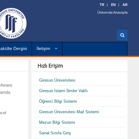
TR
EN
AR
Üniversite Anasayfa
A
r
a
akülte Dergisi
İletişim
Hızlı Erişim
Giresun Üniversitesi
nferans
Giresun İslami İlimler Vakfı
ramda,
Öğrenci Bilgi Sistemi
Giresun Üniversitesi Mail Sistemi
ncel
Mezun Bilgi Sistemi
Sanal Sınıfa Giriş