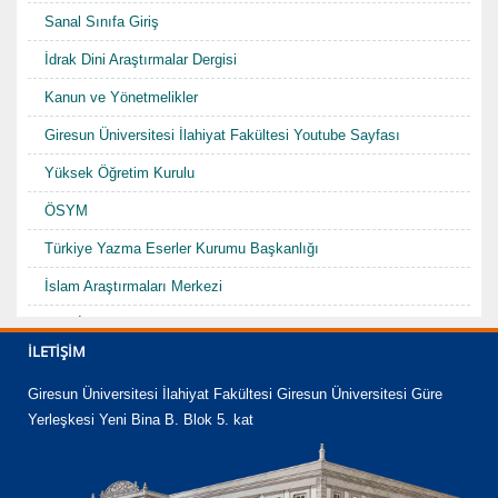
Sanal Sınıfa Giriş
İdrak Dini Araştırmalar Dergisi
Kanun ve Yönetmelikler
Giresun Üniversitesi İlahiyat Fakültesi Youtube Sayfası
Yüksek Öğretim Kurulu
ÖSYM
Türkiye Yazma Eserler Kurumu Başkanlığı
İslam Araştırmaları Merkezi
TDV İslam Ansiklopedisi
İLETIŞIM
Karadenizde Fütüvvet ve Ahilik Sempozyumu/Şurası-I "Hacı
Abdullah Halife"
Giresun Üniversitesi İlahiyat Fakültesi Giresun Üniversitesi Güre
Yerleşkesi Yeni Bina B. Blok 5. kat